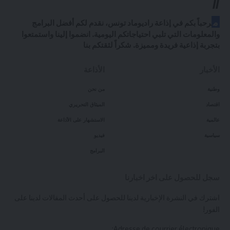
//
م
رحباً بكم في إذاعة راديوماد تونس، نقدم لكم أفضل البرامج
والمعلومات التي تلبي احتياجاتكم اليومية. انضموا إلينا واستمتعوا
بتجربة إذاعية فريدة ومميزة. شكراً لثقتكم بنا
الأخبار
الأذاعة
وطنية
من نحن
اقتصاد
الميثاق التحريري
عالمية
الاستشهار على الأذاعة
سياسية
فيديو
البرامج
سجل للحصول على اخر اخبارنا
اشترك في النشرة الإخبارية لدينا للحصول على أحدث المقالات لدينا على
الفور!
Adresse de courrier électronique: