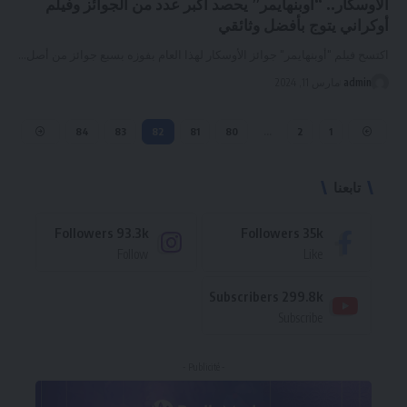
الأوسكار.. “أوبنهايمر” يحصد أكبر عدد من الجوائز وفيلم
أوكراني يتوج بأفضل وثائقي
اكتسح فيلم "أوبنهايمر" جوائز الأوسكار لهذا العام بفوزه بسبع جوائز من أصل
…
admin
مارس 11, 2024
84
83
82
81
80
…
2
1
تابعنا
Followers
93.3k
Followers
35k
Follow
Like
Subscribers
299.8k
Subscribe
- Publicité -