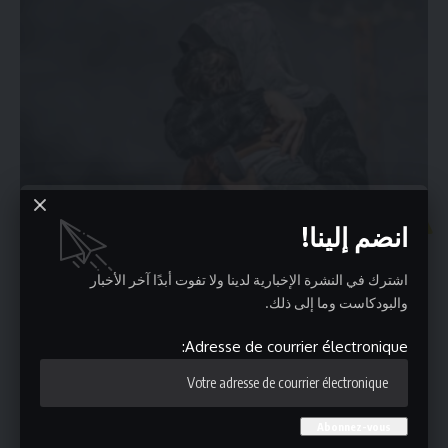
وطنية
انضم إلينا!
مسؤولة أممية : نساء غزة يعشن جحيما حقيقيا ونتلقى
شهادات “مروعة”
اشترك في النشرة الإخبارية لدينا ولا تفوت أبدًا آخر الأخبار
والبودكاست وما إلى ذلك.
أعربت المقررة الخاصة للأمم المتحدة المعنية بالعنف ضد النساء والفتيات ريم
السالم،
…
Adresse de courrier électronique:
admin
مارس 25, 2024