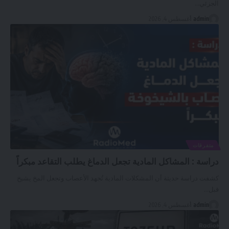
الجزئي
…
admin
أغسطس 4, 2026
متفرقات
دراسة : المشاكل المادية تجعل الدماغ يطلب التقاعد مبكراً
كشفت دراسة حديثة أن المشكلات المادية تُجهد الأعصاب وتجعل المخ يشيخ
قبل
…
admin
أغسطس 4, 2026