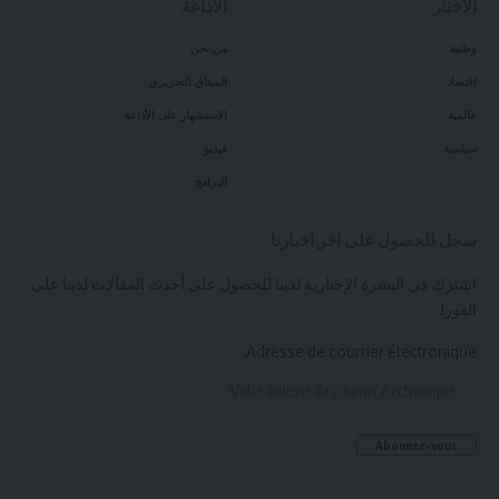
الأخبار
الأذاعة
وطنية
من نحن
اقتصاد
الميثاق التحريري
عالمية
الاستشهار على الأذاعة
سياسية
فيديو
البرامج
سجل للحصول على اخر اخبارنا
اشترك في النشرة الإخبارية لدينا للحصول على أحدث المقالات لدينا على
الفور!
Adresse de courrier électronique: