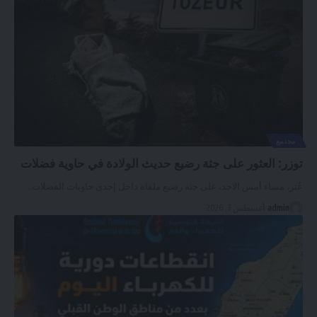
مجتمع
توزر: العثور على جثة رضيع حديث الولادة في حاوية فضلات
عُثر، مساء أمس الاحد، على جثة رضيع ملقاة داخل إحدى حاويات الفضلات
…
admin
أغسطس 3, 2026