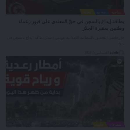
سياسية
مجتمع
وطنية
بطاقة إيداع بالسجن في حقّ المعتدي على قبور زعماء
وطنيين بمقبرة الجلاز
قرّر قاضي التحقيق بالمحكمة الابتدائية بتونس إصدار بطاقة إيداع بالسجن في
حقّ
…
admin
أغسطس 5, 2026
متفرقات
وطنية