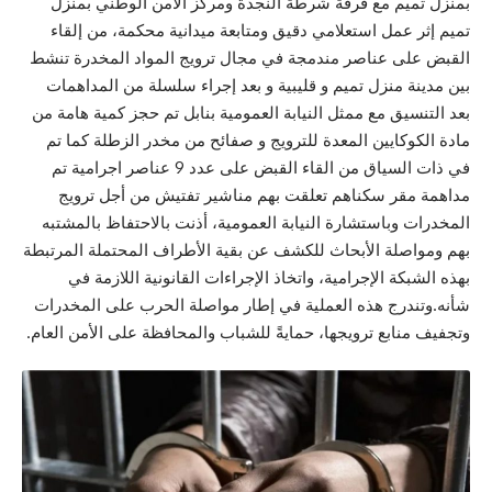
بمنزل تميم مع فرقة شرطة النجدة ومركز الأمن الوطني بمنزل
تميم إثر عمل استعلامي دقيق ومتابعة ميدانية محكمة، من إلقاء
القبض على عناصر مندمجة في مجال ترويج المواد المخدرة تنشط
بين مدينة منزل تميم و قليبية و بعد إجراء سلسلة من المداهمات
بعد التنسيق مع ممثل النيابة العمومية بنابل تم حجز كمية هامة من
مادة الكوكايين المعدة للترويج و صفائح من مخدر الزطلة كما تم
في ذات السياق من القاء القبض على عدد 9 عناصر اجرامية تم
مداهمة مقر سكناهم تعلقت بهم مناشير تفتيش من أجل ترويج
المخدرات وباستشارة النيابة العمومية، أذنت بالاحتفاظ بالمشتبه
بهم ومواصلة الأبحاث للكشف عن بقية الأطراف المحتملة المرتبطة
بهذه الشبكة الإجرامية، واتخاذ الإجراءات القانونية اللازمة في
شأنه.وتندرج هذه العملية في إطار مواصلة الحرب على المخدرات
وتجفيف منابع ترويجها، حمايةً للشباب والمحافظة على الأمن العام.