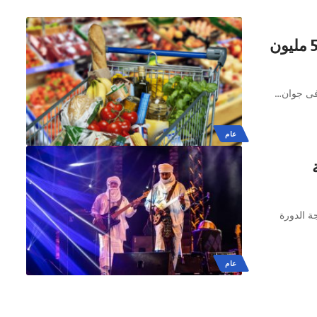
الميزان التجاري الغذائي يُسجّل فائضا بـ 536.6 مليون
…
عام
ة الدورة
عام