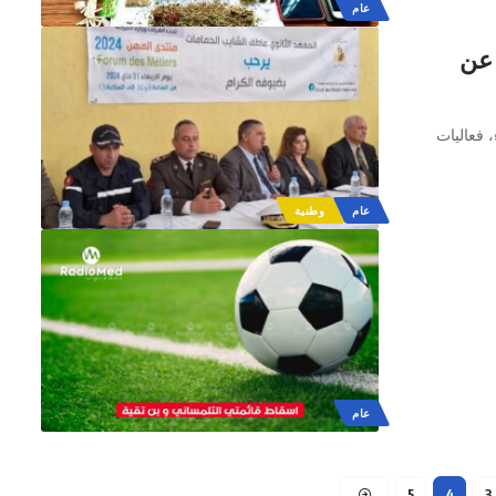
عام
 عن
 فعاليات
عام
وطنية
عام
5
4
3