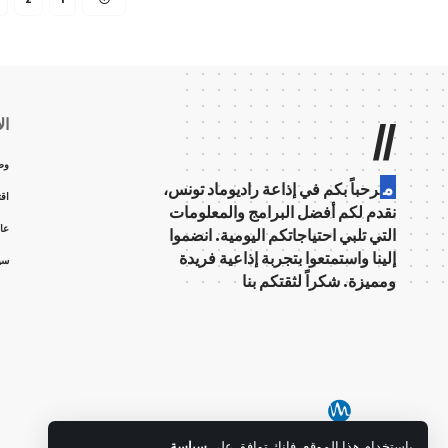
ال
//
وط
م
رحباً بكم في إذاعة راديوماد تونس،
اق
نقدم لكم أفضل البرامج والمعلومات
عال
التي تلبي احتياجاتكم اليومية. انضموا
إلينا واستمتعوا بتجربة إذاعية فريدة
سي
ومميزة. شكراً لثقتكم بنا
باستخدام هذا الموقع، فإنك توافق على
سياسة