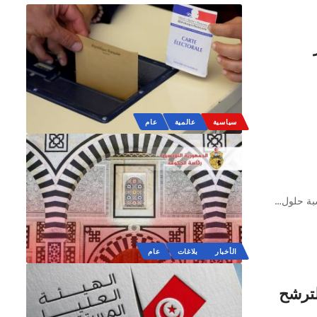
سياسية
عالمية
عام
بة حلول
…
الأخبار
بلاغات
عام
لترشح