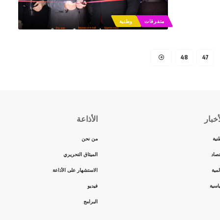
متفرقات
وطنية
48
47
أخبار
الأذاعة
نية
من نحن
تصاد
الميثاق التحريري
مية
الاستشهار على الأذاعة
اسية
فيديو
البرامج