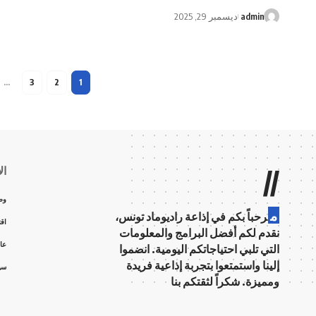
admin
ديسمبر 29, 2025
…
3
2
1
ال
//
وط
م
رحباً بكم في إذاعة راديوماد تونس،
اق
نقدم لكم أفضل البرامج والمعلومات
عال
التي تلبي احتياجاتكم اليومية. انضموا
إلينا واستمتعوا بتجربة إذاعية فريدة
سي
ومميزة. شكراً لثقتكم بنا