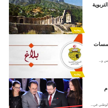
لتربوية
وطنية
مؤسسات
نس و
…
وطنية
ام
…