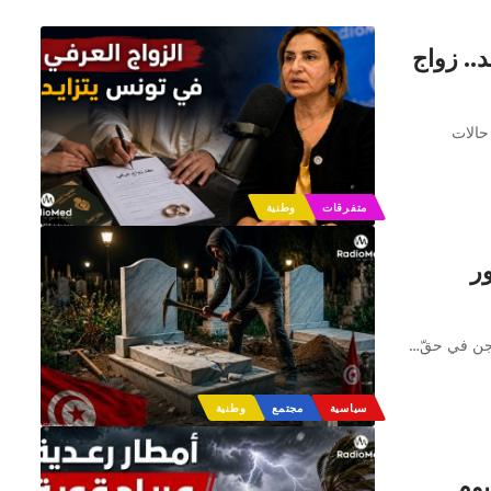
.. زواج
حالات
متفرقات
وطنية
ر
سجن في حقّ
…
سياسية
مجتمع
وطنية
يوم