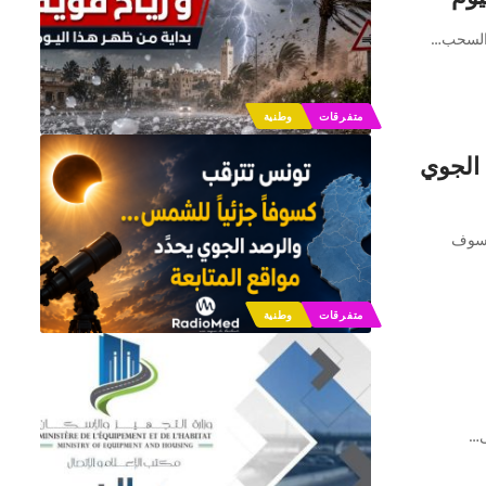
…
متفرقات
وطنية
 الجوي
كسوف
متفرقات
وطنية
…