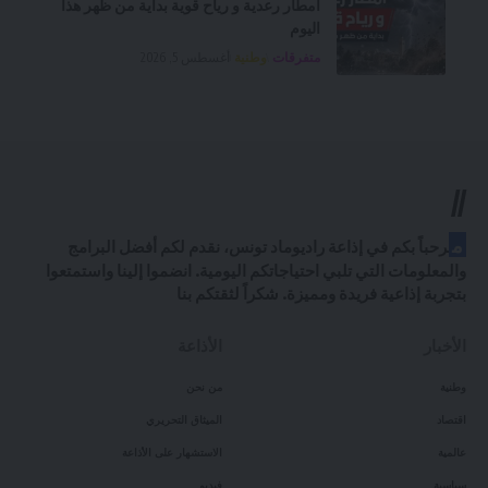
امطار رعدية و رياح قوية بداية من ظهر هذا
اليوم
متفرقات
وطنية
أغسطس 5, 2026
//
م
رحباً بكم في إذاعة راديوماد تونس، نقدم لكم أفضل البرامج
والمعلومات التي تلبي احتياجاتكم اليومية. انضموا إلينا واستمتعوا
بتجربة إذاعية فريدة ومميزة. شكراً لثقتكم بنا
الأخبار
الأذاعة
وطنية
من نحن
اقتصاد
الميثاق التحريري
عالمية
الاستشهار على الأذاعة
سياسية
فيديو