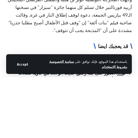
آرييه فورتالتير خلال تسلم كل منهما جائزة “سيزار” في نسختها
الـ49 بباريس الجمعة، دعوة لوقف إطلاق النار في غزة. وقالت
صاحبة فيلم “بنات ألفة” إن “وقف قتل الأطفال أصبح مطلبا جذريا”
مشددة على أن “المذبحة يجب أن تتوقف”.
قد يعجبك ايضا
بطاقة إيداع بالسجن في حقّ المعتدي على قبور زعماء وطنيين
باستخدام هذا الموقع، فإنك توافق على
سياسة الخصوصية
Accept
بمقبرة الجلاز
و
شروط الاستخدام
.
توزر: العثور على جثة رضيع حديث الولادة في حاوية فضلات
ارتفاع أسباب الوفيات لدى النساء في تونس بسبب ارتفاع ضغط
الدم
تازركة: القبض على إفريقيين بتهمة ترويج المخدرات
نابل/ الاحتفاظ بإفريقي جنوب الصحراء من أجل السرقة ومحاولة
الاعتداء بالعنف بواسطة آلة حادة
اشترك في النشرة الإخبارية اليومية