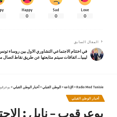
py
Happy
Sad
Love
0
0
0
المقال السابق
في اختتام الاجتماعي التشاوري الاول بين روساء تونس 
ليبيا… اتفاقات سيتم متابعتها عن طريق نقاط اتصال 
Radio Med Tunisie
>
الإذاعة
>
الوطن القبلي
>
أخبار الوطن القبلي
>
بوعرقوب
أخبار الوطن القبلي
بوعرقوب – نابل : الإح