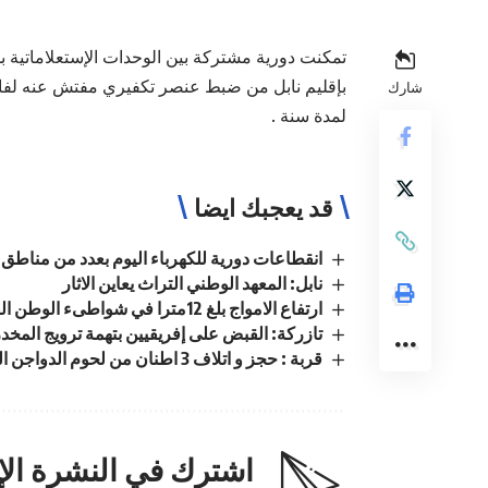
تمكنت دورية مشتركة بين الوحدات الإستعلاماتية
بإقليم نابل من ضبط عنصر تكفيري مفتش عنه لفائ
شارك
لمدة سنة .
قد يعجبك ايضا
انقطاعات دورية للكهرباء اليوم بعدد من مناطق 
نابل: المعهد الوطني التراث يعاين الاثار
ارتفاع الامواج بلغ 12مترا في شواطىء الوطن القبلي
تازركة: القبض على إفريقيين بتهمة ترويج المخد
قربة : حجز و اتلاف 3 اطنان من لحوم الدواجن الفاسدة داخل مذبح عشوائي
اشترك في النشرة الإخ