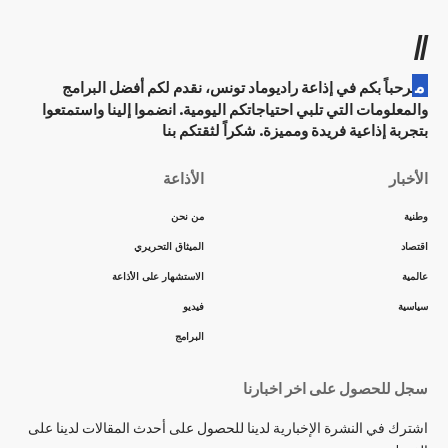
مهرجان كان السنيماني: اختيار المخرج
الكندي كزافييه دولان رئيسا للجنة
تحكيم “نظرة ما”
0 دقيقة للقراءة
admin
آخر تحديث: مارس 1, 2024 5:27 م