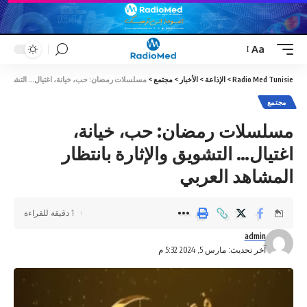
Aa
Font
Resizer
Radio Med Tunisie
>
الإذاعة
>
الأخبار
>
مجتمع
>
مسلسلات رمضان: حب، خيانة، اغتيال… التشويق والإ
مجتمع
مسلسلات رمضان: حب، خيانة،
اغتيال… التشويق والإثارة بانتظار
المشاهد العربي
1 دقيقة للقراءة
admin
آخر تحديث: مارس 5, 2024 5:32 م