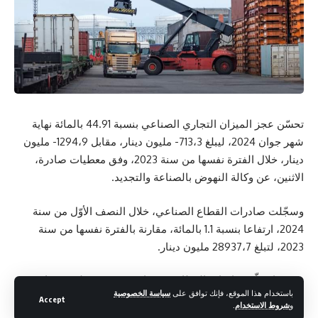
تحسّن عجز الميزان التجاري الصناعي بنسبة 44.91 بالمائة نهاية
شهر جوان 2024، ليبلغ 713،3- مليون دينار، مقابل 1294،9- مليون
دينار، خلال الفترة نفسها من سنة 2023، وفق معطيات صادرة،
الاثنين، عن وكالة النهوض بالصناعة والتجديد.
وسجّلت صادرات القطاع الصناعي، خلال النصف الأوّل من سنة
2024، ارتفاعا بنسبة 1.1 بالمائة، مقارنة بالفترة نفسها من سنة
2023، لتبلغ 28937،7 مليون دينار.
وفي ما يتعلّق بواردات القطاع، فقد ناهزت 29651 مليون دينار،
باستخدام هذا الموقع، فإنك توافق على
سياسة الخصوصية
خلال النصف الأوّل من سنة 2024، مسجّلة بذلك انخفاضا بنسبة 0،9
Accept
و
شروط الاستخدام
.
بالمائة، مقارنة بالفترة نفسها من سنة 2023.