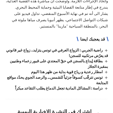
واتخاذ الإجراءات اللازمة. وأوضحت أن مباشرة هذه القضية العدلية،
يندرج في إطار متابعة القضايا البيئية وحماية المحيط البحري.
يشار الى أنه تم في نهاية الأسبوع المنقضي، تداول فيديو على
شبكات التواصل الاجتماعي، يظهر أنبوبا يصرف مياها ملوثة في
البحر، بالمنطقة السياحية “مارينا” بالمنستير.
قد يعجبك ايضا
راضية الجربي : الزواج العرفي في تونس يتزايد.. زواج غير قانوني
قد يعرّض مرتكبيه للسجن!
بطاقة إيداع بالسجن في حقّ المعتدي على قبور زعماء وطنيين
بمقبرة الجلاز
امطار رعدية و رياح قوية بداية من ظهر هذا اليوم
تونس تترقّب كسوفاً جزئياً للشمس… والرصد الجوي يحدّد مواقع
المتابعة
دراسة : المشاكل المادية تجعل الدماغ يطلب التقاعد مبكراً
اشترك في النشرة الإخبارية اليومية