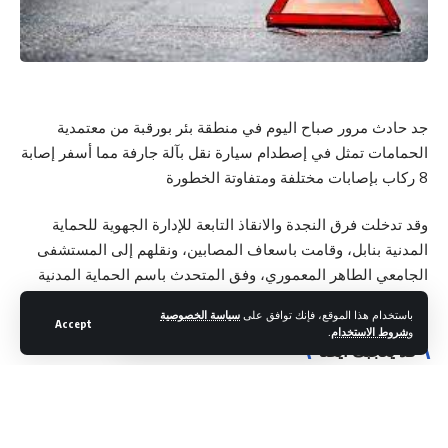
جد حادث مرور صباح اليوم في منطقة بئر بورقبة من معتمدية
الحمامات تمثل في إصطدام سيارة نقل بآلة جارفة مما أسفر إصابة
8 ركاب بإصابات مختلفة ومتفاوتة الخطورة
وقد تدخلت فرق النجدة والانقاذ التابعة للإدارة الجهوية للحماية
المدنية بنابل، وقامت باسعاف المصابين، ونقلهم إلى المستشفى
الجامعي الطاهر المعموري، وفق المتحدث باسم الحماية المدنية
معز تريعة.
باستخدام هذا الموقع، فإنك توافق على
سياسة الخصوصية
Accept
و
شروط الاستخدام
.
قد يعجبك ايضا
راضية الجربي : الزواج العرفي في تونس يتزايد.. زواج غير قانوني
قد يعرّض مرتكبيه للسجن!
بطاقة إيداع بالسجن في حقّ المعتدي على قبور زعماء وطنيين