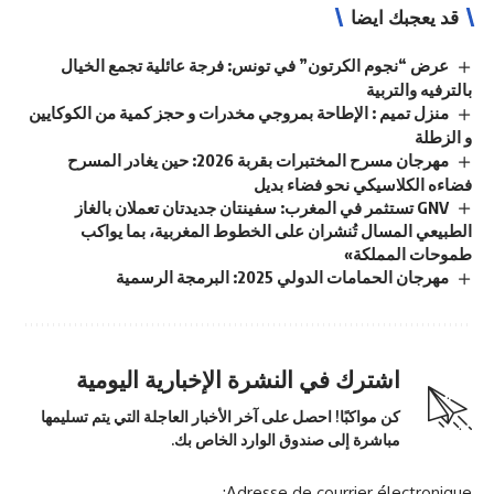
قد يعجبك ايضا
عرض “نجوم الكرتون” في تونس: فرجة عائلية تجمع الخيال
بالترفيه والتربية
منزل تميم : الإطاحة بمروجي مخدرات و حجز كمية من الكوكايين
و الزطلة
مهرجان مسرح المختبرات بقربة 2026: حين يغادر المسرح
فضاءه الكلاسيكي نحو فضاء بديل
GNV تستثمر في المغرب: سفينتان جديدتان تعملان بالغاز
الطبيعي المسال تُنشران على الخطوط المغربية، بما يواكب
طموحات المملكة»
مهرجان الحمامات الدولي 2025: البرمجة الرسمية
اشترك في النشرة الإخبارية اليومية
كن مواكبًا! احصل على آخر الأخبار العاجلة التي يتم تسليمها
مباشرة إلى صندوق الوارد الخاص بك.
Adresse de courrier électronique: