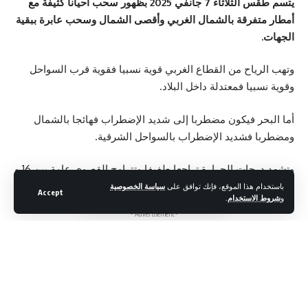
يتسم طقس الثلاثاء 7 جانفي 2025 بظهور سحب أحيانا كثيفة مع
أمطار متفرقة بالشمال الغربي وأقصى الشمال وسحب عابرة ببقية
الجهات.
وتهب الرياح من القطاع الغربي قوية نسبيا فقوية قرب السواحل
وقوية نسبيا فمعتدلة داخل البلاد.
أما البحر فيكون مضطربا إلى شديد الإضطراب فهائجا بالشمال
ومضطربا فشديد الإضطراب بالسواحل الشرقية.
وتشهد درجات الحرارة تراجعا طفيفا وتتراوح القصوى عامة بين 16 و
20 درجة وتكون في حدود 11 بالمرتفعات الغربية.
باستخدام هذا الموقع، فإنك توافق على
سياسة الخصوصية
Accept
و
شروط الاستخدام
.
- Advertisement -