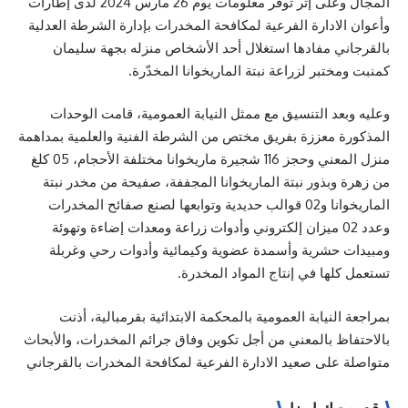
المجال وعلى إثر توفر معلومات يوم 26 مارس 2024 لدى إطارات
وأعوان الادارة الفرعية لمكافحة المخدرات بإدارة الشرطة العدلية
بالقرجاني مفادها استغلال أحد الأشخاص منزله بجهة سليمان
كمنبت ومختبر لزراعة نبتة الماريخوانا المخدّرة.
وعليه وبعد التنسيق مع ممثل النيابة العمومية، قامت الوحدات
المذكورة معززة بفريق مختص من الشرطة الفنية والعلمية بمداهمة
منزل المعني
وحجز 116 شجيرة ماريخوانا مختلفة الأحجام، 05 كلغ
من زهرة وبذور نبتة الماريخوانا المجففة، صفيحة من مخدر نبتة
الماريخوانا و02 قوالب حديدية وتوابعها لصنع صفائح المخدرات
وعدد 02 ميزان إلكتروني وأدوات زراعة ومعدات إضاءة وتهوئة
ومبيدات حشرية وأسمدة عضوية وكيمائية وأدوات رحي وغربلة
تستعمل كلها في إنتاج المواد المخدرة.
بمراجعة النيابة العمومية بالمحكمة الابتدائية بقرمبالية، أذنت
بالاحتفاظ بالمعني من أجل تكوين وفاق جرائم المخدرات، والأبحاث
متواصلة علی صعيد الادارة الفرعية لمكافحة المخدرات بالقرجاني
قد يعجبك ايضا