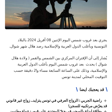
يجري بعد غروب شمس اليوم الإثنين 08 أفريل 2024 بالبلاد
التونسية وبأغلب الدول العربية والإسلامية رصد هلال شهر شوال.
يُشار إلى أن الإقتران المركزي بين الشمس والقمر ( ولادة هلال
شوال ) يحدث بعد غروب شمس اليوم بأغلب الدول العربية
والإسلامية، وذلك على الساعة السابعة مساء و21 دقيقة حسب
التوقيت المحلي لمدينة تونس
قد يعجبك ايضا
راضية الجربي : الزواج العرفي في تونس يتزايد.. زواج غير قانوني
قد يعرّض مرتكبيه للسجن!
بطاقة إيداع بالسجن في حقّ المعتدي على قبور زعماء وطنيين