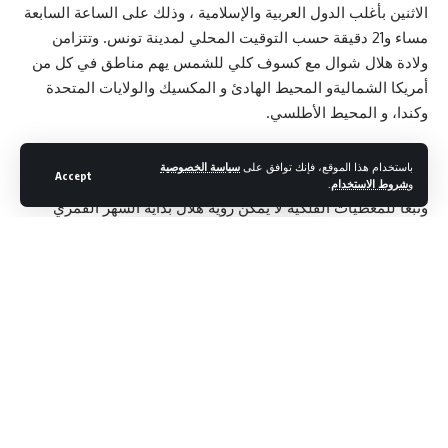
الاثنين بأغلب الدول العربية والإسلامية ، وذلك على الساعة السابعة
مساء و21 دقيقة حسب التوقيت المحلي لمدينة تونس. وتتزامن
ولادة هلال شوال مع كسوف كلي للشمس يهم مناطق في كل من
أمريكا الشماليةو المحيط الهادئ و المكسيك والولايات المتحدة
وكندا، و المحيط الأطلسي.
وتجدر الإشارة ان الكسوف يعتبر إقترانا مرئي .
باستخدام هذا الموقع، فإنك توافق على
سياسة الخصوصية
Accept
و
شروط الاستخدام
.
وتبعا للمعطيات الفلكية لا يمكن رؤية هلال بداية الشهر القمري
شوال بعد غروب شمس يوم الإثنين 8 أفريل 2024، ويمكن رؤية
هلال شوال بعد غروب شمس يوم الثلاثاء وذلك بداية من الساعة
08 و56 دقيقة صباحا حسب التوقيت المحلي، إنطلاقا من غرب
المحيط الهادي ثم تباعا باتجاه الغرب كما تبينه الخريطة المصاحبة(
خريطة إمكانية رؤية الهلال ليوم الثلاثاء 9 أفريل).
وتجدر اللإشارة أن الجهة الوحيدة المخول لها الإعلان عن بدايات
Continue Reading
الأشهر القمرية , هي ديوان الإفتاء بالجمهورية التونسية.
- Advertisement -