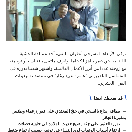
توفي الأربعاء المسرحي أنطوان ملتقى، أحد عمالقة الخشبة
اللبنانية، عن عمر يناهز 91 عاما. وعُرف ملتقى باقتباسه أو ترجمته
مع زوجته عددا من أبرز الأعمال العالمية، واشتهر شعبيا بدوره في
المسلسل التلفزيوني “عشرة عبيد زغار” في منتصف سبعينات
القرن العشرين.
قد يعجبك ايضا
بطاقة إيداع بالسجن في حقّ المعتدي على قبور زعماء وطنيين
بمقبرة الجلاز
توزر: العثور على جثة رضيع حديث الولادة في حاوية فضلات
ارتفاع أسباب الوفيات لدى النساء في تونس بسبب ارتفاع ضغط