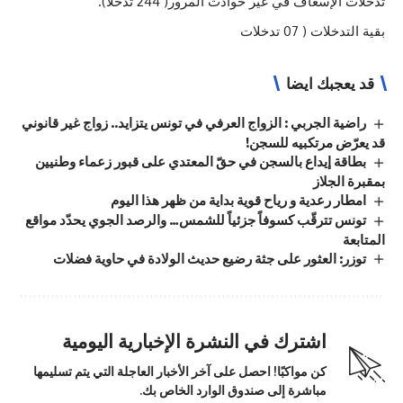
تدخلات الإسعاف في غير حوادث المرور( 244 تدخلا).
بقية التدخلات ( 07 تدخلات
قد يعجبك ايضا
راضية الجربي : الزواج العرفي في تونس يتزايد.. زواج غير قانوني
قد يعرّض مرتكبيه للسجن!
بطاقة إيداع بالسجن في حقّ المعتدي على قبور زعماء وطنيين
بمقبرة الجلاز
امطار رعدية و رياح قوية بداية من ظهر هذا اليوم
تونس تترقّب كسوفاً جزئياً للشمس… والرصد الجوي يحدّد مواقع
المتابعة
توزر: العثور على جثة رضيع حديث الولادة في حاوية فضلات
اشترك في النشرة الإخبارية اليومية
كن مواكبًا! احصل على آخر الأخبار العاجلة التي يتم تسليمها
مباشرة إلى صندوق الوارد الخاص بك.