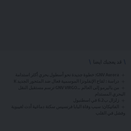
قد يعجبك ايضا
GNV Aurora: خطوة جديدة نحو أسطول بحري أكثر استدامة
دراسة : لقاح الإنفلونزا الموسمية فعال ضد المتحور الجديد K
من باليرمو إلى العالم …GNV VIRGO ترسم مستقبل النقل
البحري المستدام
زلزال ب6.2 في اسطنبول
الفاتيكان: سبب وفاة البابا فرنسيس سكتة دماغية أدت لغيبوبة
وفشل في القلب