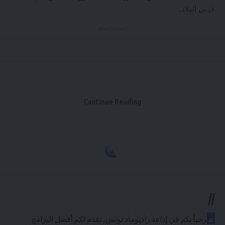
غربي البلاد.
- Advertisement -
Continue Reading
Radio Med Tunisie
>
الإذاعة
>
الأخبار
>
عالمية
>
بسسب العاصفة … توقف الرحلات في مطار دبي ( ف
عالمية
بسسب العاصفة … توقف الرحلات في
مطار دبي ( فيديو )