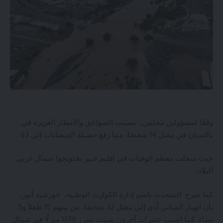
وفقًا لمسؤولين محليين، تسببت الصواعق والأمطار الغزيرة في
باكستان في مقتل 14 شخصًا، مما رفع حصيلة الفيضانات إلى 63 .
حيث سجلت معظم الوفيات في إقليم خيبر بختونخوا شمال غربي
البلاد.
كما صرح المتحدث باسم إدارة الكوارث الوطنية، خورشيد أنور،
بأن انهيار المباني أدى إلى مقتل 32 شخصًا، من بينهم 15 طفلاً و5
نساء. كما أصيب عشرات آخرون بسبب تضرر 1370 منزلًا في شمال