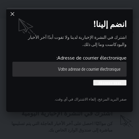
انضم إلينا!
قد يعجبك ايضا
اشترك في النشرة الإخبارية لدينا ولا تفوت أبدًا آخر الأخبار
بطاقة إيداع بالسجن في حقّ المعتدي على قبور زعماء وطنيين
والبودكاست وما إلى ذلك.
بمقبرة الجلاز
توزر: العثور على جثة رضيع حديث الولادة في حاوية فضلات
Adresse de courrier électronique:
انقطاعات دورية للكهرباء اليوم بعدد من مناطق الوطن القبلي
ارتفاع أسباب الوفيات لدى النساء في تونس بسبب ارتفاع ضغط
الدم
نابل: المعهد الوطني التراث يعاين الاثار
صفر البريد المزعج، إلغاء الاشتراك في أي وقت.
اشترك في النشرة الإخبارية اليومية
كن مواكبًا! احصل على آخر الأخبار العاجلة التي يتم تسليمها
مباشرة إلى صندوق الوارد الخاص بك.