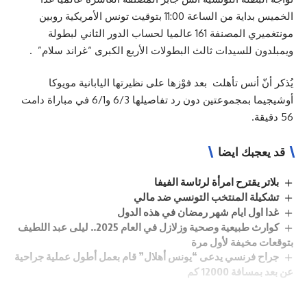
الخميس بداية من الساعة 11:00 بتوقيت تونس الأمريكية روبين
مونتغميري المصنفة 161 عالميا لحساب الدور الثاني لبطولة
ويمبلدون للسيدات ثالث البطولات الأربع الكبرى “غراند سلام” .
يُذكر أنّ أنس تأهلت بعد فوْزها على نظيرتها اليابانية مويوكا
أوشيجيما بمجموعتين دون رد تفاصيلها 6/3 و6/1 في مباراة دامت
56 دقيقة.
قد يعجبك ايضا
بلاتر يقترح امرأة لرئاسة الفيفا
تشكيلة المنتخب التونسي ضد مالي
غدا اول ايام شهر رمضان في هذه الدول
كوارث طبيعية وصحية وزلازل في العام 2025.. ليلى عبد اللطيف
بتوقعات مخيفة لأول مرة
جراح فرنسي يدعى “يونس أهلال” قام بعمل أطول عملية جراحية
عن بعد بمسافة 12000 كم