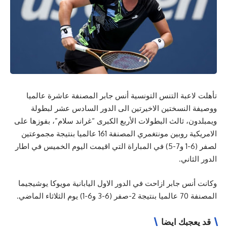
تأهلت لاعبة التنس التونسية أنس جابر المصنفة عاشرة عالميا
ووصيفة النسختين الاخيرتين الى الدور السادس عشر لبطولة
ويمبلدون، ثالث البطولات الأربع الكبرى “غراند سلام”، بفوزها على
الامريكية روبين مونتغمري المصنفة 161 عالميا بنتيجة مجموعتين
لصفر (6-1 و7-5) في المباراة التي اقيمت اليوم الخميس في اطار
الدور الثاني.
وكانت أنس جابر ازاحت في الدور الاول اليابانية مويوكا يوشيجيما
المصنفة 70 عالميا بنتيجة 2-صفر (6-3 و6-1) يوم الثلاثاء الماضي.
قد يعجبك ايضا