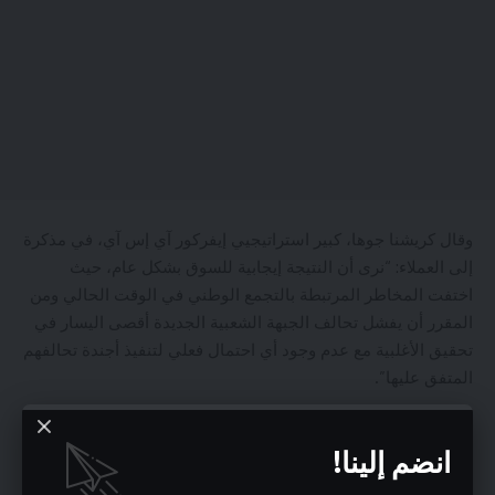
وقال كريشنا جوها، كبير استراتيجيي إيفركور آي إس آي، في مذكرة
إلى العملاء: “نرى أن النتيجة إيجابية للسوق بشكل عام، حيث
اختفت المخاطر المرتبطة بالتجمع الوطني في الوقت الحالي ومن
المقرر أن يفشل تحالف الجبهة الشعبية الجديدة أقصى اليسار في
تحقيق الأغلبية مع عدم وجود أي احتمال فعلي لتنفيذ أجندة تحالفهم
المتفق عليها”.
تم تشكيل الجبهة الشعبية الجديدة (NFP)، من الحزب الاشتراكي
انضم إلينا!
(PS)، والحزب الشيوعي الفرنسي (PCF)، وحزب فرنسا الأبية (LFI)،
وحزب البيئة الأوروبية (Les Verts) بشكل عاجل في اليوم التالي