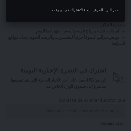
قد يعرّض مرتكبيه للسجن!
صفر البريد المزعج، إلغاء الاشتراك في أي وقت.
بلاتر يقترح امرأة لرئاسة الفيفا
بطاقة إيداع بالسجن في حقّ المعتدي على قبور زعماء وطنيين
بمقبرة الجلاز
امطار رعدية و رياح قوية بداية من ظهر هذا اليوم
تونس تترقّب كسوفاً جزئياً للشمس… والرصد الجوي يحدّد مواقع
المتابعة
اشترك في النشرة الإخبارية اليومية
كن مواكبًا! احصل على آخر الأخبار العاجلة التي يتم تسليمها
مباشرة إلى صندوق الوارد الخاص بك.
Adresse de courrier électronique: