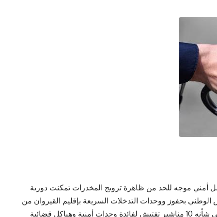
مل أمني موجه للحد من ظاهرة ترويج المخدرات تمكنت دورية
 الوطني بحفوز ووحدات التدخلات السريعة بإقليم القيروان من
ضبط3 اشخاص مفتش عنهم من بينهم نفر صادر في شأنه 10 مناشير تفتيش لفائدة وحدات أمنية وهياكل قضائية