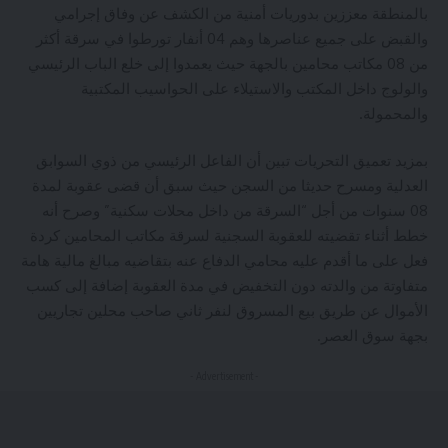
بالمنطقة معززين بدوريات أمنية من الكشف عن وفاق إجرامي
والقبض على جميع عناصرها وهم 04 أنفار تورطوا في سرقة أكثر
من 08 مكاتب محامين بالجهة حيث يعمدوا إلى خلع الباب الرئيسي
والولوج داخل المكتب والاستيلاء على الحواسيب المكتبية
والمحمولة.
بمزيد تعميق التحريات تبين أن الفاعل الرئيسي من ذوي السوابق
العدلية ومسرح حديثا من السجن حيث سبق أن قضى عقوبة لمدة
08 سنوات من أجل “السرقة من داخل محلات سكنية” وصرح أنه
خطط أثناء تقضيته للعقوبة السجنية لسرقة مكاتب المحامين كردة
فعل على ما أقدم عليه محامي الدفاع عنه بتقاضيه مبالغ مالية هامة
متفاوتة من والدته دون التخفيض في مدة العقوبة إضافة إلى كسب
الأموال عن طريق بيع المسروق لنفر ثاني صاحب محلين تجاريين
بجهة سوق العصر.
- Advertisement -