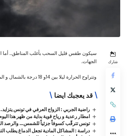
سيكون طقس قليل السحب بأغلب المناطق.. أما ال
الجهات.
شارك
وتتراوح الحرارة ليلا بين 14و 18 درجة بالشمال و المرتفعات و بين 19 و 23 درجة ببقية المناطق.
قد يعجبك ايضا
راضية الجربي : الزواج العرفي في تونس يتزايد..
امطار رعدية و رياح قوية بداية من ظهر هذا اليوم
تونس تترقّب كسوفاً جزئياً للشمس… والرصد الجو
دراسة : المشاكل المادية تجعل الدماغ يطلب التق