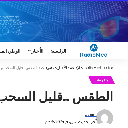
الرئيسية
الأخبار
الوطن القب
Radio Med Tunisie
>
الإذاعة
>
الأخبار
>
متفرقات
>
الطقس ..قليل السحب و لي
متفرقات
الطقس ..قليل السحب و
admin
آخر تحديث: مايو 4, 2024 6:35 م