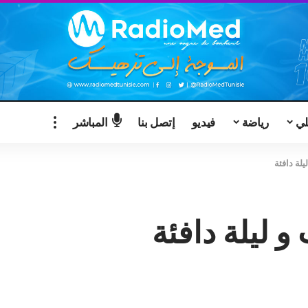
لي
رياضة
فيديو
إتصل بنا
المباشر
لة دافئة
 ليلة دافئة