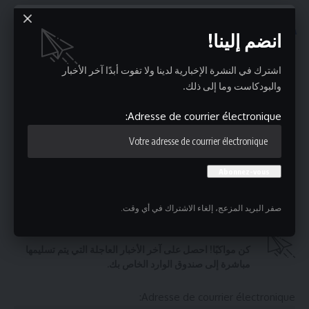
قد يعجبك ايضا
انضم إلينا!
راضية الجربي : الزواج العرفي في تونس يتزايد.. زواج غير قانوني
اشترك في النشرة الإخبارية لدينا ولا تفوت أبدًا آخر الأخبار
قد يعرّض مرتكبيه للسجن!
والبودكاست وما إلى ذلك.
بطاقة إيداع بالسجن في حقّ المعتدي على قبور زعماء وطنيين
بمقبرة الجلاز
Adresse de courrier électronique:
امطار رعدية و رياح قوية بداية من ظهر هذا اليوم
تونس تترقّب كسوفاً جزئياً للشمس… والرصد الجوي يحدّد مواقع
المتابعة
دراسة : المشاكل المادية تجعل الدماغ يطلب التقاعد مبكراً
صفر البريد المزعج، إلغاء الاشتراك في أي وقت.
اشترك في النشرة الإخبارية اليومية
كن مواكبًا! احصل على آخر الأخبار العاجلة التي يتم تسليمها
مباشرة إلى صندوق الوارد الخاص بك.
Adresse de courrier électronique: