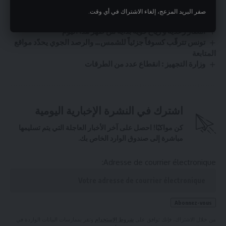
بطاقة إيداع بالسجن في حقّ المعتدي على قبور زعماء وطنيين
صفر البريد المزعج، إلغاء الاشتراك في أي وقت.
بمقبرة الجلاز
امطار رعدية و رياح قوية بداية من ظهر هذا اليوم
تونس تترقّب كسوفاً جزئياً للشمس… والرصد الجوي يحدّد مواقع
المتابعة
وزارة التجهيز : انقطاع عدد من الطرقات
اشترك في النشرة الإخبارية اليومية
كن مواكبًا! احصل على آخر الأخبار العاجلة التي يتم تسليمها
مباشرة إلى صندوق الوارد الخاص بك.
Adresse de courrier électronique:
من خلال الاشتراك، فإنك توافق على
شروط الاستخدام
وتقر بممارسات البيانات الواردة في