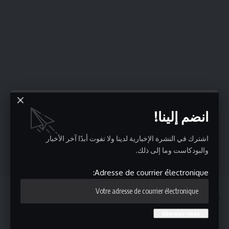
انضم إلينا!
اشترك في النشرة الإخبارية لدينا ولا تفوت أبدًا آخر الأخبار
والبودكاست وما إلى ذلك.
Adresse de courrier électronique:
قد يعجبك ايضا
راضية الجربي : الزواج العرفي في تونس يتزايد.. زواج غير قانوني
قد يعرّض مرتكبيه للسجن!