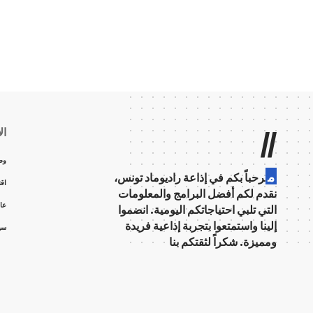
Radio Med Tunisie
>
الإذاعة
>
الأخبار
>
متفرقات
>
لأول مرة.. البيتكوين تتجاوز 100 ألف دول
الأخبار
متفرقات
لأول مرة.. البيتكوين تتجاوز 100 أ
ali
آخر تحديث: ديسمبر 5, 2024 1:11 م
تخطّى سعر عملة البتكوين الرقمية، اليوم الخميس، 
قُرب عودة الرئيس الجمهوري السابق دونالد ترمب إ
شارك
مجال العملات المشفّرة.