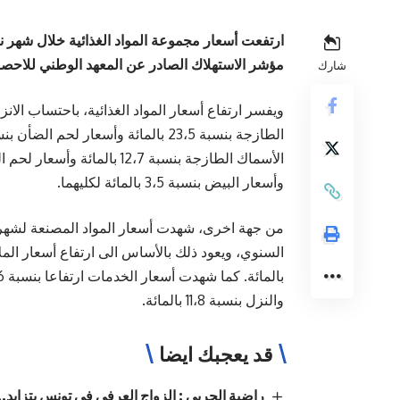
مؤشر الاستهلاك الصادر عن المعهد الوطني للاحصا
شارك
وأسعار البيض بنسبة 3،5 بالمائة لكليهما.
والنزل بنسبة 11،8 بالمائة.
قد يعجبك ايضا
راضية الجربي : الزواج العرفي في تونس يتزايد..