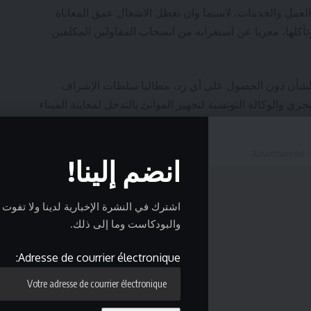
 العمل والخدمات، لاسيما وان تعطل الاشغال عمق المعاناة
تآكلها، معربا عن استغرابه من انسحاب المقاولين المكلفين
 الشأن دون الحصول على أي رد، مطالبا سلطات الإشراف
بحري والوكالة التونسية لتجهيز الموانئ بالتدخل لمعاينة الميناء
- Advertisement 
انضم إلينا!
اشترك في النشرة الإخبارية لدينا ولا تفوت أبد
والبودكاست وما إلى ذلك.
Adresse de courrier électronique: