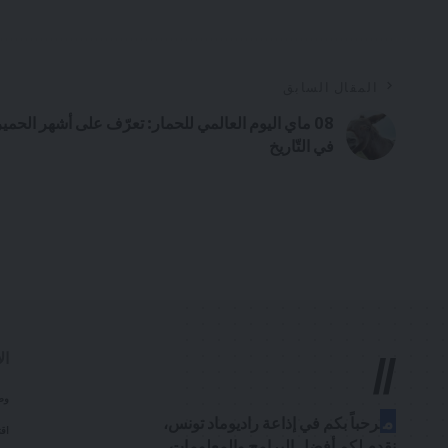
المقال السابق
08 ماي اليوم العالمي للحمار: تعرّف على أشهر الحمير
في التّاريخ
Radio Med Tunisie
>
الإذاعة
>
الوطن القبلي
>
أخبار الوطن القبلي
>
نابل: ايقاف 141 تونسيا مفتشا عنهم.. و9
أخبار الوطن القبلي
وطن قبلي
نابل: ايقاف 141 تونسيا مفتشا عنهم.. و39 شخصا من جنوب افريقيا
admin
آخر تحديث: مايو 8, 2024 11:00 ص