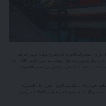
بل، وربان صيد، وليد الخوجة في تصريح لوكالة تونس إفريقيا
للأنباء ان تعطل أشغال صيانة وتهيئة ميناء الصيد البحري بقليبية من ولاية نابل متوقفة منذ شهر مارس 2020، بعد
انسحاب المقاولين الذين انطلقوا في تنفيذ هذا المشروع في سبتمبر 2019 على ان تنتهي في غضون 14 شهرا
ويشهد ميناء قليبية، الذي يعد أكبر ميناء بالجهة، ويساهم بحوالي 60 بالمائة من الإنتاج البحري على المستوى
 تردي البنية التحتية وما نجم عنها من اكتظاظ حال دون