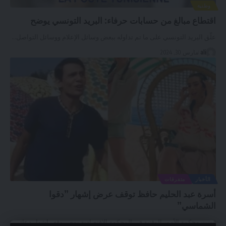
وطنية
اقتطاع مبالغ من حسابات حرفاء: البريد التونسي يوضح
علّق البريد التونسي على ما تم تداوله ببعض وسائل الإعلام ووسائل التواصل
…
ali
مارس 30, 2024
الأخبار
متفرقات
أسرة عبد الحليم حافظ توقف عرض إشهار ”دقوا
الشماسي”
قضت محكمة الأمور الوقتية في المحكمة الاقتصادية بمصر وقف إشهار دعائي