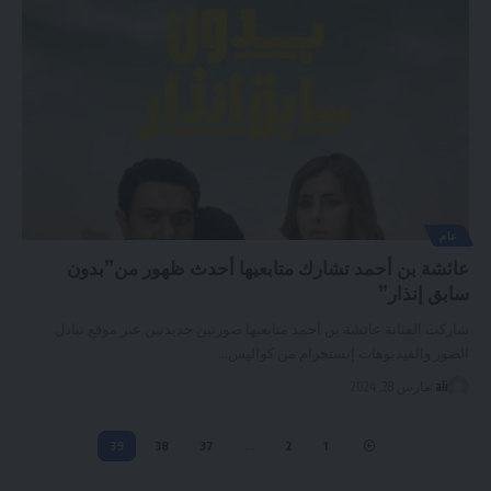
عام
عائشة بن أحمد تشارك متابعيها أحدث ظهور من”بدون
سابق إنذار”
شاركت الفنانة عائشة بن أحمد متابعيها صورتين جديدتين عبر موقع تبادل
الصور والفيديوهات إنستجرام من كواليس
…
ali
مارس 28, 2024
39
38
37
…
2
1