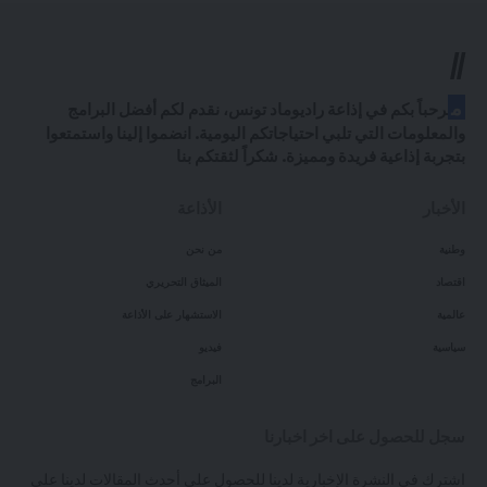
//
م
رحباً بكم في إذاعة راديوماد تونس، نقدم لكم أفضل البرامج
والمعلومات التي تلبي احتياجاتكم اليومية. انضموا إلينا واستمتعوا
بتجربة إذاعية فريدة ومميزة. شكراً لثقتكم بنا
الأخبار
الأذاعة
وطنية
من نحن
اقتصاد
الميثاق التحريري
عالمية
الاستشهار على الأذاعة
سياسية
فيديو
البرامج
سجل للحصول على اخر اخبارنا
اشترك في النشرة الإخبارية لدينا للحصول على أحدث المقالات لدينا على