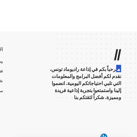
Radio Med Tunisie
>
الإذاعة
>
الأخبار
>
وطنية
>
تونس تتوّج بالمرتبة الأولى ف
الأخبار
وطنية
تونس تتوّج بالمرتبة ال
الزيتون البكر الممتاز
ali
آخر تحديث: أبريل 29, 2025 7:15 ص
توّجت تونس بالمرتبة الأولى خلال مشاركتها في الدور
الممتاز، متقدمة على اليونان واسبانيا اللتين احتلتا 
شارك