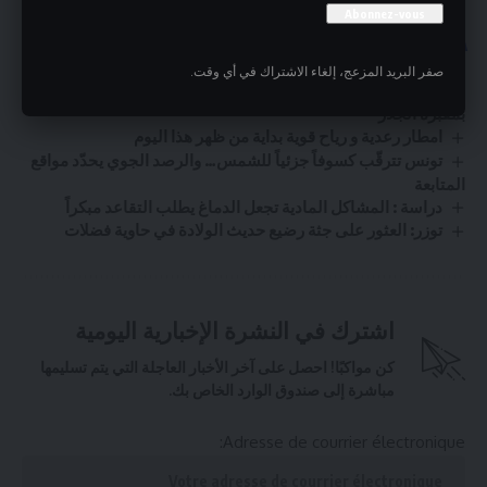
قد يعجبك ايضا
صفر البريد المزعج، إلغاء الاشتراك في أي وقت.
بطاقة إيداع بالسجن في حقّ المعتدي على قبور زعماء وطنيين
بمقبرة الجلاز
امطار رعدية و رياح قوية بداية من ظهر هذا اليوم
تونس تترقّب كسوفاً جزئياً للشمس… والرصد الجوي يحدّد مواقع
المتابعة
دراسة : المشاكل المادية تجعل الدماغ يطلب التقاعد مبكراً
توزر: العثور على جثة رضيع حديث الولادة في حاوية فضلات
اشترك في النشرة الإخبارية اليومية
كن مواكبًا! احصل على آخر الأخبار العاجلة التي يتم تسليمها
مباشرة إلى صندوق الوارد الخاص بك.
Adresse de courrier électronique: